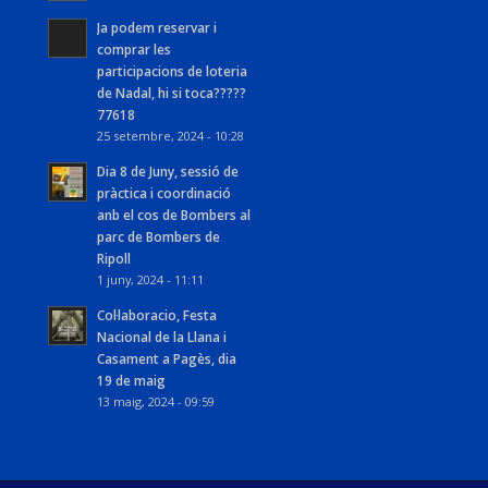
Ja podem reservar i
comprar les
participacions de loteria
de Nadal, hi si toca?????
77618
25 setembre, 2024 - 10:28
Dia 8 de Juny, sessió de
pràctica i coordinació
anb el cos de Bombers al
parc de Bombers de
Ripoll
1 juny, 2024 - 11:11
Col·laboracio, Festa
Nacional de la Llana i
Casament a Pagès, dia
19 de maig
13 maig, 2024 - 09:59