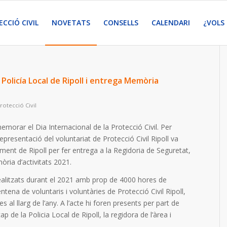
CCIÓ CIVIL
NOVETATS
CONSELLS
CALENDARI
¿VOLS
Policía Local de Ripoll i entrega Memòria
rotecció Civil
morar el Dia Internacional de la Protecció Civil. Per
presentació del voluntariat de Protecció Civil Ripoll va
ament de Ripoll per fer entrega a la Regidoria de Seguretat,
òria d’activitats 2021.
ealitzats durant el 2021 amb prop de 4000 hores de
entena de voluntaris i voluntàries de Protecció Civil Ripoll,
al llarg de l’any. A l’acte hi foren presents per part de
p de la Policia Local de Ripoll, la regidora de l’àrea i