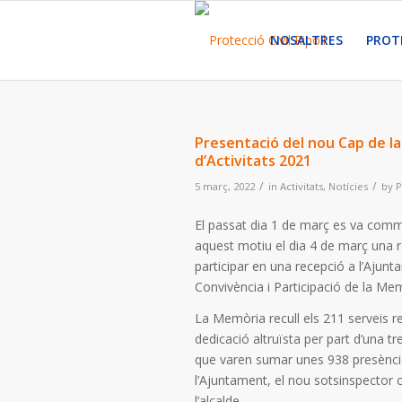
NOSALTRES
PROTE
Presentació del nou Cap de la 
d’Activitats 2021
/
/
5 març, 2022
in
Activitats
,
Notícies
by
P
El passat dia 1 de març es va comme
aquest motiu el dia 4 de març una re
participar en una recepció a l’Ajunt
Convivència i Participació de la Mem
La Memòria recull els 211 serveis r
dedicació altruïsta per part d’una tr
que varen sumar unes 938 presències 
l’Ajuntament, el nou sotsinspector ca
l’alcalde.