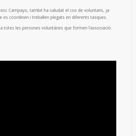
ncesc Campayo, també ha saludat el cos de voluntaris, ja
s coordinen i treballen plegats en diferents tasques. ⁣⁣
a totes les persones voluntàries que formen l’associació.⁣