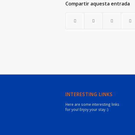
Compartir aquesta entrada
INTERESTING LINKS
Here are some interesting links
for you! Enjoy your stay :)