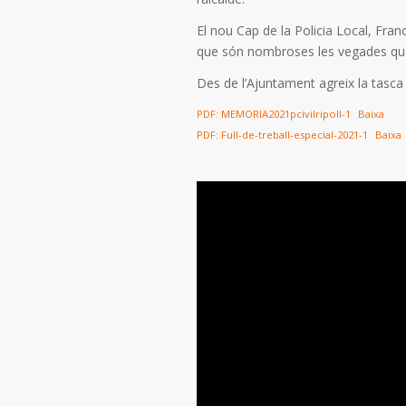
El nou Cap de la Policia Local, Fra
que són nombroses les vegades que e
Des de l’Ajuntament agreix la tasca 
PDF: MEMORIA2021pcivilripoll-1
Baixa
PDF: Full-de-treball-especial-2021-1
Baixa