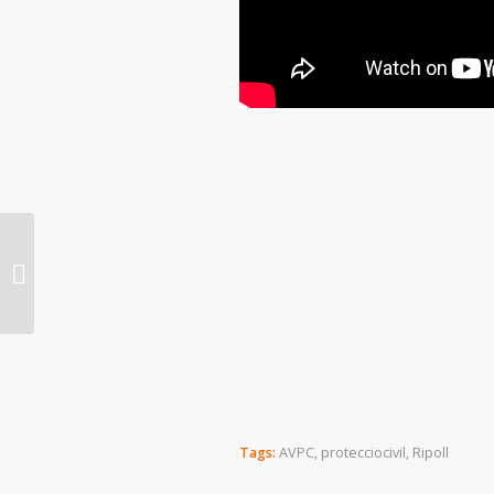
IV Caminada Solidària
PELS VALENTS us
esperem, gràcies. dia
13 de març.
Inscripcions...
Tags:
AVPC
,
protecciocivil
,
Ripoll