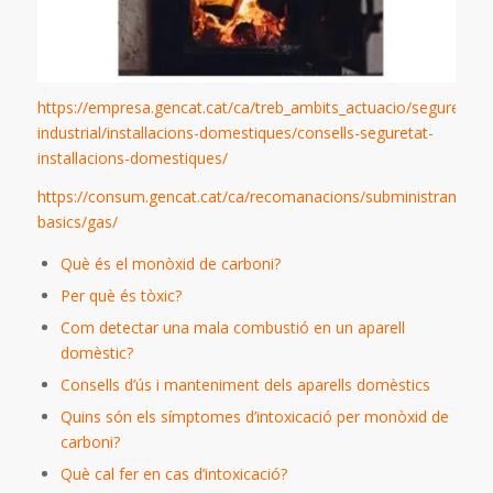
https://empresa.gencat.cat/ca/treb_ambits_actuacio/seguretat-
industrial/installacions-domestiques/consells-seguretat-
installacions-domestiques/
https://consum.gencat.cat/ca/recomanacions/subministraments
basics/gas/
Què és el monòxid de carboni?
Per què és tòxic?
Com detectar una mala combustió en un aparell
domèstic?
Consells d’ús i manteniment dels aparells domèstics
Quins són els símptomes d’intoxicació per monòxid de
carboni?
Què cal fer en cas d’intoxicació?