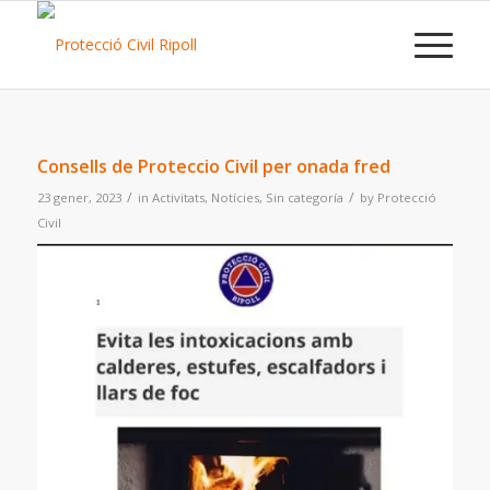
Consells de Proteccio Civil per onada fred
/
/
23 gener, 2023
in
Activitats
,
Notícies
,
Sin categoría
by
Protecció
Civil